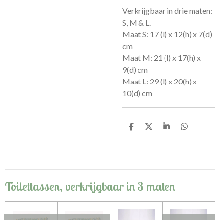
Verkrijgbaar in drie maten:
S, M & L.
Maat S:
17 (l) x 12(h) x 7(d)
cm
Maat M: 21
(l) x 17(h) x
9(d) cm
Maat L: 29 (l) x 20(h) x
10(d) cm
D
D
S
D
e
e
h
e
l
e
a
l
e
l
r
e
n
e
n
Toilettassen, verkrijgbaar in 3 maten