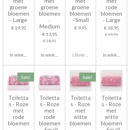
met
met
met
met
groene
groene
groene
rode
bloemen
bloemen
bloemen
bloemen
- Large
-
- Small
- Large
Medium
€ 19,95
€ 9,95
€ 18,95
€ 13,95
€ 19,95
€ 14,95
In winkelwagen
In winkelwagen
Uitverkocht
In winkelwag
Sale!
Sale!
Toiletta
Toiletta
Toiletta
Toiletta
s - Roze
s - Roze
s - Roze
s - Roze
met
met
met
met
rode
rode
witte
witte
bloemen
bloemen
bloemen
bloemen
-
- Small
-
- Small