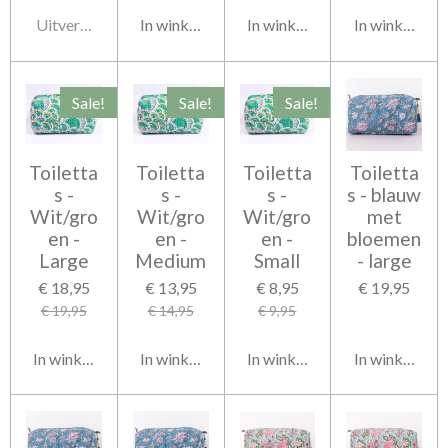
Uitverkocht
In winkelwagen
In winkelwagen
In winkelwag
Sale!
Sale!
Sale!
Toiletta
Toiletta
Toiletta
Toiletta
s -
s -
s -
s - blauw
Wit/gro
Wit/gro
Wit/gro
met
en -
en -
en -
bloemen
Large
Medium
Small
- large
€ 18,95
€ 13,95
€ 8,95
€ 19,95
€ 19,95
€ 14,95
€ 9,95
In winkelwagen
In winkelwagen
In winkelwagen
In winkelwag