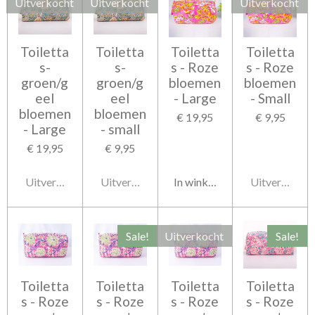
Uitverkocht
Uitverkocht
Uitverkocht
Toiletta
Toiletta
Toiletta
Toiletta
s-
s-
s - Roze
s - Roze
groen/g
groen/g
bloemen
bloemen
eel
eel
- Large
- Small
bloemen
bloemen
€ 19,95
€ 9,95
- Large
- small
€ 19,95
€ 9,95
Uitverkocht
Uitverkocht
In winkelwagen
Uitverkocht
Sale!
Uitverkocht
Sale!
Toiletta
Toiletta
Toiletta
Toiletta
s - Roze
s - Roze
s - Roze
s - Roze