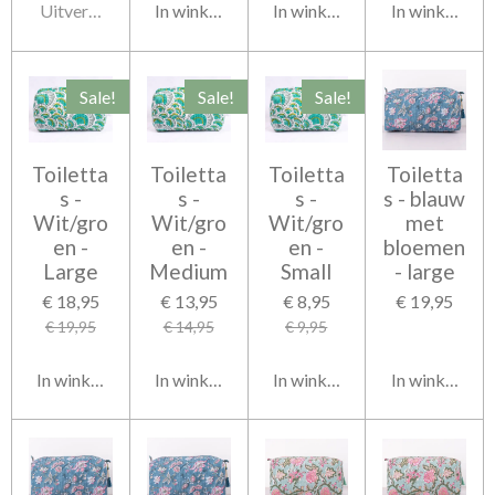
Uitverkocht
In winkelwagen
In winkelwagen
In winkelwag
Sale!
Sale!
Sale!
Toiletta
Toiletta
Toiletta
Toiletta
s -
s -
s -
s - blauw
Wit/gro
Wit/gro
Wit/gro
met
en -
en -
en -
bloemen
Large
Medium
Small
- large
€ 18,95
€ 13,95
€ 8,95
€ 19,95
€ 19,95
€ 14,95
€ 9,95
In winkelwagen
In winkelwagen
In winkelwagen
In winkelwag