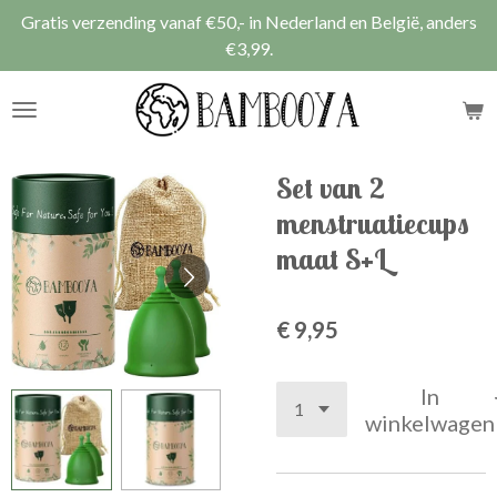
Gratis verzending vanaf €50,- in Nederland en België, anders
Ga
€3,99.
direct
naar
de
hoofdinhoud
Set van 2
menstruatiecups
maat S+L
€ 9,95
In
winkelwagen