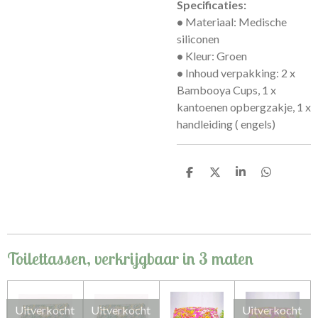
Specificaties:
•
Materiaal: Medische
siliconen
•
Kleur: Groen
•
Inhoud verpakking: 2 x
Bambooya Cups, 1 x
kantoenen opbergzakje, 1 x
handleiding ( engels)
D
D
S
D
e
e
h
e
l
e
a
l
e
l
r
e
n
e
n
Toilettassen, verkrijgbaar in 3 maten
Uitverkocht
Uitverkocht
Uitverkocht