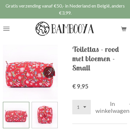
Gratis verzending vanaf €50,- in Nederland en België, anders
Ga
€3,99.
direct
naar
de
hoofdinhoud
Toilettas - rood
met bloemen -
Small
€ 9,95
In
winkelwagen