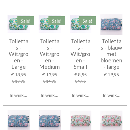
Sale!
Sale!
Sale!
Toiletta
Toiletta
Toiletta
Toiletta
s -
s -
s -
s - blauw
Wit/gro
Wit/gro
Wit/gro
met
en -
en -
en -
bloemen
Large
Medium
Small
- large
€ 18,95
€ 13,95
€ 8,95
€ 19,95
€ 19,95
€ 14,95
€ 9,95
In winkelwagen
In winkelwagen
In winkelwagen
In winkelwag