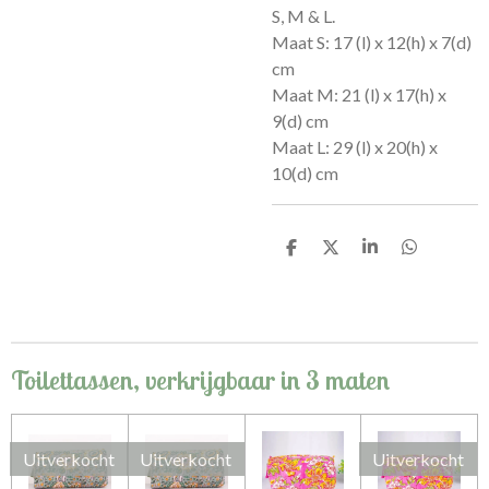
S, M & L.
Maat S:
17 (l) x 12(h) x 7(d)
cm
Maat M: 21
(l) x 17(h) x
9(d) cm
Maat L: 29 (l) x 20(h) x
10(d) cm
D
D
S
D
e
e
h
e
l
e
a
l
e
l
r
e
n
e
n
Toilettassen, verkrijgbaar in 3 maten
Uitverkocht
Uitverkocht
Uitverkocht