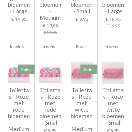
bloemen
bloemen
bloemen
bloemen
- Large
-
- Small
- Large
Medium
€ 19,95
€ 9,95
€ 18,95
€ 13,95
€ 19,95
€ 14,95
In winkelwagen
In winkelwagen
Uitverkocht
In winkelwag
Sale!
Sale!
Toiletta
Toiletta
Toiletta
Toiletta
s - Roze
s - Roze
s - Roze
s - Roze
met
met
met
met
rode
rode
witte
witte
bloemen
bloemen
bloemen
bloemen
-
- Small
-
- Small
Medium
Medium
€ 9,95
€ 9,95