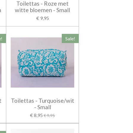
Toilettas - Roze met
m
witte bloemen - Small
€ 9,95
e!
Sale!
t
Toilettas - Turquoise/wit
- Small
€ 8,95
€ 9,95