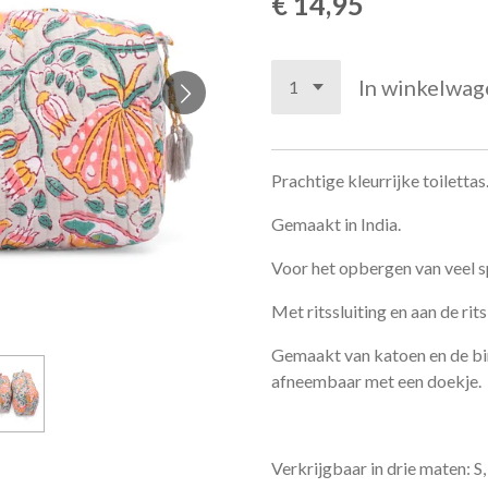
€ 14,95
In winkelwag
Prachtige kleurrijke toilettas
Gemaakt in India.
Voor het opbergen van veel sp
Met ritssluiting en aan de rits
Gemaakt van katoen en de bin
afneembaar met een doekje.
Verkrijgbaar in drie maten: S,