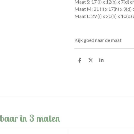
Maat S:
17 (l) x 12(h) x 7(d) 
Maat M: 21
(l) x 17(h) x 9(d)
Maat L: 29 (l) x 20(h) x 10(d)
Kijk goed naar de maat
D
D
S
e
e
h
l
e
a
e
l
r
n
e
gbaar in 3 maten