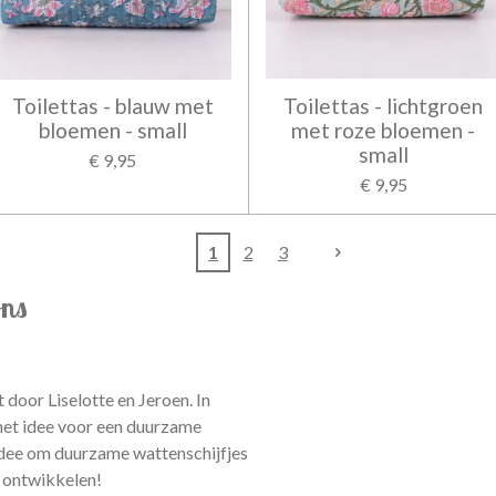
Toilettas - blauw met
Toilettas - lichtgroen
bloemen - small
met roze bloemen -
small
€ 9,95
€ 9,95
1
2
3
ons
 door Liselotte en Jeroen. In
t idee voor een duurzame
dee om duurzame wattenschijfjes
 ontwikkelen!