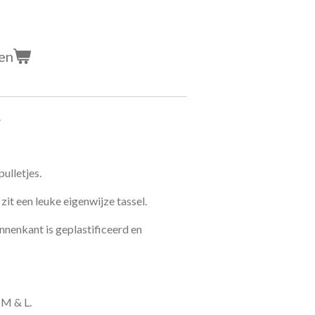
en
.
ulletjes.
 zit een leuke eigenwijze tassel.
nenkant is geplastificeerd en
 M & L.