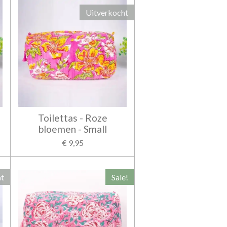
Uitverkocht
Toilettas - Roze
bloemen - Small
€ 9,95
ht
Sale!