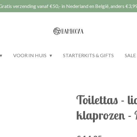
Gratis verzending vanaf €50,- in Nederland en België, anders €3,99
VOOR IN HUIS
STARTERKITS & GIFTS
SALE
Toilettas - l
klaprozen -