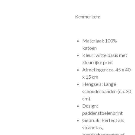
Kenmerken:
Materiaal: 100%
katoen
Kleur: witte basis met
kleurrijke print
Afmetingen: ca. 45 x 40
x 15 cm
Hengsels: Lange
schouderbanden (ca. 30
cm)
Design:
paddenstoelenprint
Gebruik: Perfect als
strandtas,
boodschappentas of