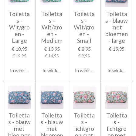
Toiletta
Toiletta
Toiletta
Toiletta
s -
s -
s -
s - blauw
Wit/gro
Wit/gro
Wit/gro
met
en -
en -
en -
bloemen
Large
Medium
Small
- large
€ 18,95
€ 13,95
€ 8,95
€ 19,95
€ 19,95
€ 14,95
€ 9,95
In winkelwagen
In winkelwagen
In winkelwagen
In winkelwag
Toiletta
Toiletta
Toiletta
Toiletta
s - blauw
s - blauw
s -
s -
met
met
lichtgro
lichtgro
bloemen
bloemen
en met
en met