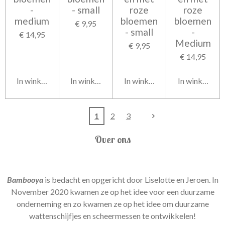
-
- small
roze
roze
medium
bloemen
bloemen
€ 9,95
- small
-
€ 14,95
Medium
€ 9,95
€ 14,95
In winkelwagen
In winkelwagen
In winkelwagen
In winkelwag
1
2
3
Over ons
Bambooya
is bedacht en opgericht door Liselotte en Jeroen. In
November 2020 kwamen ze op het idee voor een duurzame
onderneming en zo kwamen ze op het idee om duurzame
wattenschijfjes en scheermessen te ontwikkelen!