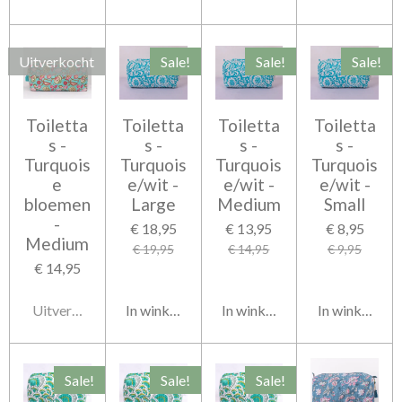
Uitverkocht
Sale!
Sale!
Sale!
Toiletta
Toiletta
Toiletta
Toiletta
s -
s -
s -
s -
Turquois
Turquois
Turquois
Turquois
e
e/wit -
e/wit -
e/wit -
bloemen
Large
Medium
Small
-
€ 18,95
€ 13,95
€ 8,95
Medium
€ 19,95
€ 14,95
€ 9,95
€ 14,95
Uitverkocht
In winkelwagen
In winkelwagen
In winkelwag
Sale!
Sale!
Sale!