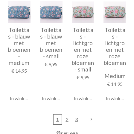
Toiletta
Toiletta
Toiletta
Toiletta
s - blauw
s - blauw
s -
s -
met
met
lichtgro
lichtgro
bloemen
bloemen
en met
en met
-
- small
roze
roze
medium
bloemen
bloemen
€ 9,95
- small
-
€ 14,95
Medium
€ 9,95
€ 14,95
In winkelwagen
In winkelwagen
In winkelwagen
In winkelwag
1
2
3
Over ons