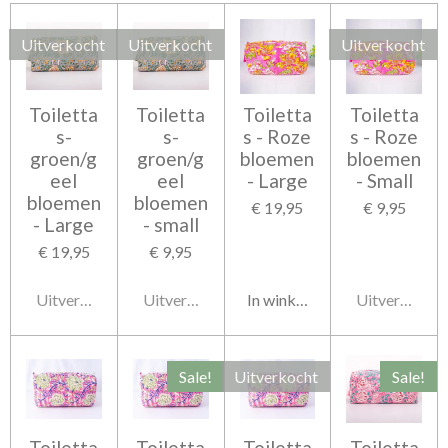
Uitverkocht
Uitverkocht
Uitverkocht
Toiletta
Toiletta
Toiletta
Toiletta
s-
s-
s - Roze
s - Roze
groen/g
groen/g
bloemen
bloemen
eel
eel
- Large
- Small
bloemen
bloemen
€ 19,95
€ 9,95
- Large
- small
€ 19,95
€ 9,95
Uitverkocht
Uitverkocht
In winkelwagen
Uitverkocht
Sale!
Uitverkocht
Sale!
Toiletta
Toiletta
Toiletta
Toiletta