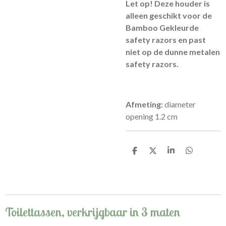
Let op! Deze houder is
alleen geschikt voor de
Bamboo Gekleurde
safety razors en past
niet op de dunne metalen
safety razors.
Afmeting:
diameter
opening 1.2 cm
D
D
S
D
e
e
h
e
l
e
a
l
e
l
r
e
n
e
n
Toilettassen, verkrijgbaar in 3 maten