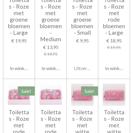
s - Roze
s - Roze
s - Roze
s - Roze
met
met
met
met
groene
groene
groene
rode
bloemen
bloemen
bloemen
bloemen
- Large
-
- Small
- Large
Medium
€ 19,95
€ 9,95
€ 18,95
€ 13,95
€ 19,95
€ 14,95
In winkelwagen
In winkelwagen
Uitverkocht
In winkelwag
Sale!
Sale!
Toiletta
Toiletta
Toiletta
Toiletta
s - Roze
s - Roze
s - Roze
s - Roze
met
met
met
met
rode
rode
witte
witte