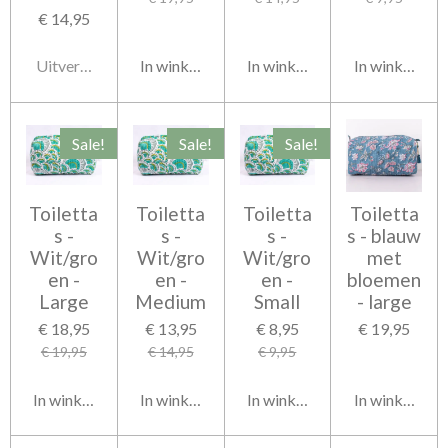
€ 14,95
Uitverkocht
In winkelwagen
In winkelwagen
In winkelwag
Sale!
Sale!
Sale!
Toiletta
Toiletta
Toiletta
Toiletta
s -
s -
s -
s - blauw
Wit/gro
Wit/gro
Wit/gro
met
en -
en -
en -
bloemen
Large
Medium
Small
- large
€ 18,95
€ 13,95
€ 8,95
€ 19,95
€ 19,95
€ 14,95
€ 9,95
In winkelwagen
In winkelwagen
In winkelwagen
In winkelwag